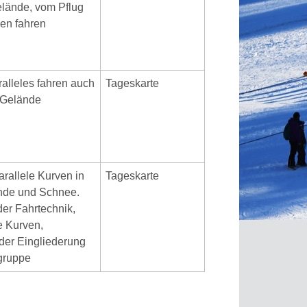
elände, vom Pflug
len fahren
ralleles fahren auch
Tageskarte
m Gelände
arallele Kurven in
Tageskarte
nde und Schnee.
der Fahrtechnik,
e Kurven,
 der Eingliederung
gruppe