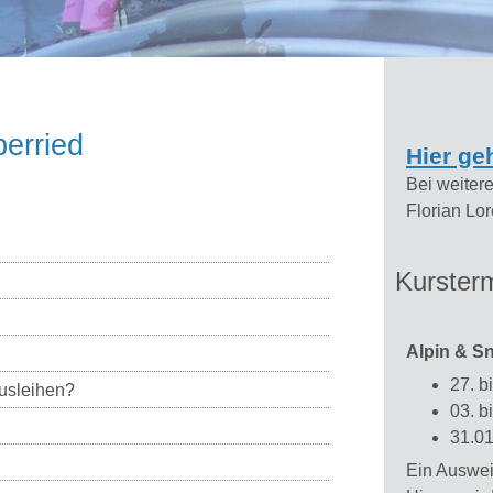
berried
Hier ge
Bei weitere
Florian Lor
Kurster
Alpin & S
27. b
usleihen?
03. b
31.01
Ein Ausweic