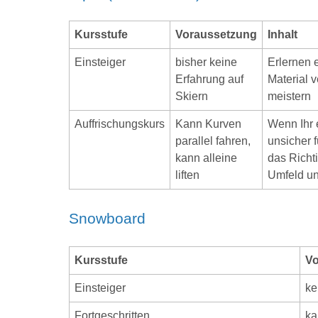
Kursstufe
Voraussetzung
Inhalt
Einsteiger
bisher keine
Erlernen 
Erfahrung auf
Material v
Skiern
meistern
Auffrischungskurs
Kann Kurven
Wenn Ihr 
parallel fahren,
unsicher f
kann alleine
das Richt
liften
Umfeld un
Snowboard
Kursstufe
Vo
Einsteiger
ke
Fortgeschritten
ka