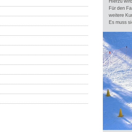
Hierzu wir
Für den Fa
weitere Ku
Es muss si