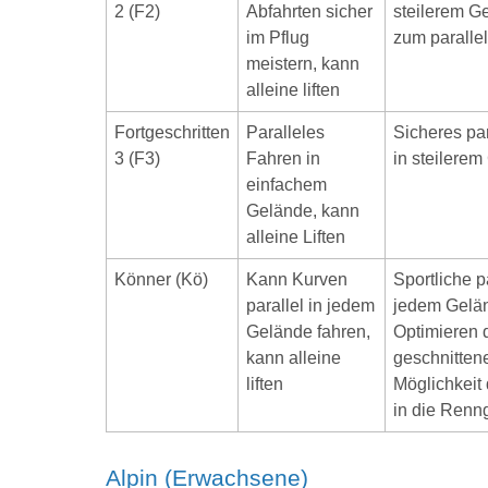
2 (F2)
Abfahrten sicher
steilerem G
im Pflug
zum paralle
meistern, kann
alleine liften
Fortgeschritten
Paralleles
Sicheres pa
3 (F3)
Fahren in
in steilere
einfachem
Gelände, kann
alleine Liften
Könner (Kö)
Kann Kurven
Sportliche p
parallel in jedem
jedem Gelä
Gelände fahren,
Optimieren 
kann alleine
geschnitten
liften
Möglichkeit
in die Renn
Alpin (Erwachsene)