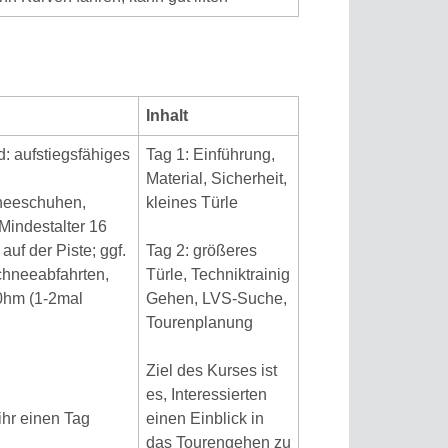
Inhalt
: aufstiegsfähiges
Tag 1: Einführung,
Material, Sicherheit,
neeschuhen,
kleines Türle
 Mindestalter 16
auf der Piste; ggf.
Tag 2: größeres
schneeabfahrten,
Türle, Techniktrainig
00hm (1-2mal
Gehen, LVS-Suche,
Tourenplanung
Ziel des Kurses ist
es, Interessierten
ihr einen Tag
einen Einblick in
das Tourengehen zu